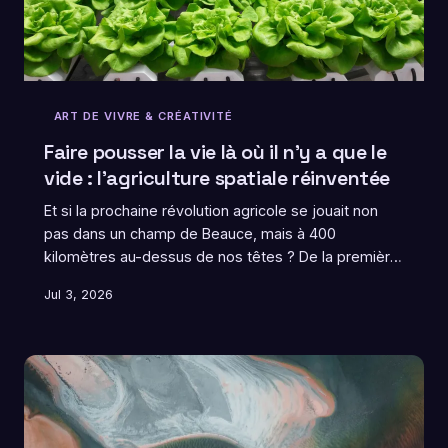
ART DE VIVRE & CRÉATIVITÉ
Faire pousser la vie là où il n'y a que le
vide : l'agriculture spatiale réinventée
Et si la prochaine révolution agricole se jouait non
pas dans un champ de Beauce, mais à 400
kilomètres au-dessus de nos têtes ? De la première
graine germée en apesanteur aux projets de serres
Jul 3, 2026
martiennes, l'agriculture spatiale nous oblige à
repenser ce que signifie cultiver la vie — et ce
qu'elle représente quand elle s'épanouit dans l'infini.