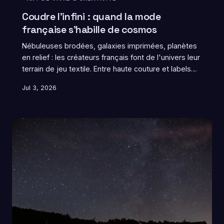
Coudre l'infini : quand la mode
française s'habille de cosmos
Nébuleuses brodées, galaxies imprimées, planètes
en relief : les créateurs français font de l'univers leur
terrain de jeu textile. Entre haute couture et labels
indépendants, l'esthétique spatiale envahit les
Jul 3, 2026
garde-robes hexagonales avec une poésie bien à
elle. Voyage au cœur des ateliers où l'on tisse
littéralement l'infini.