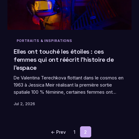
PORTRAITS & INSPIRATIONS
Elles ont touché les étoiles : ces
femmes qui ont réécrit l'histoire de
l'espace
De Valentina Terechkova flottant dans le cosmos en
1963 à Jessica Meir réalisant la première sortie
spatiale 100 % féminine, certaines femmes ont
littéralement changé la face de l'univers. Plongée
Jul 2, 2026
dans leurs histoires extraordinaires, entre faits
historiques et ondes créatives qui ont traversé l'art
français jusqu'à aujourd'hui.
← Prev
1
2